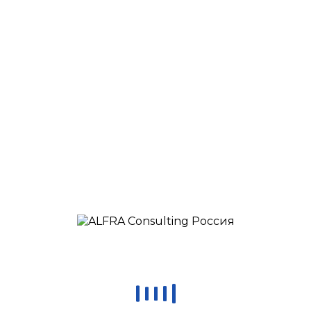
Главная страница
/
Клиенты
/
От
ALFRA Consulting
Опубликовано в:
18 марта, 2017
В
0
Последние записи
Определение ПС
Let’s Grow Together
CONTACT US
contact@alfraconsulting.eu