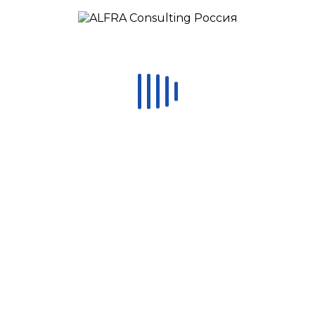
план-график внедрения требуемых систем с
целью достижения целей стратегической
дорожной карты.