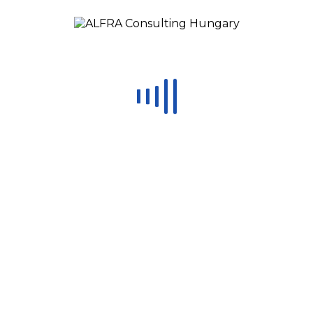
0
Recent Posts
A trénerképzés miértjei 2. rész
A trénerképzés miértjei 1. rész
Hoshin lebontása és a szervezet bevonása
A hosszú távú siker és a Hoshin Kanri
Let’s Grow Together
CONTACT US
contact@alfraconsulting.eu
Romania: (+40) 773 726 426
United States: (+1) 469 9024 826