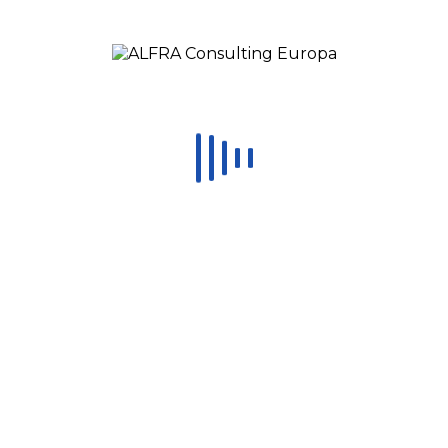
Sanmina
Inicio
/
Clients
/ Sanmina
Por
ALFRA Consulting
Posted
octubre 10, 2016
In
0
Let’s Grow Together
CONTACT US
contact@alfraconsulting.eu
Romania: (+40) 773 726 426