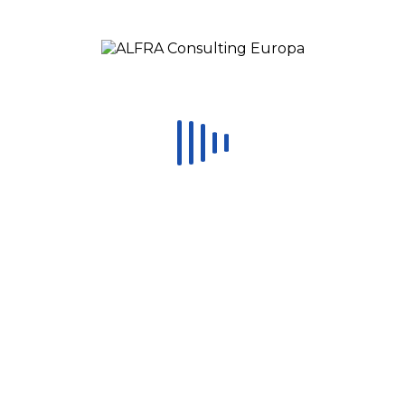
Silgan
Inicio
/
Clients
/ Silgan
Por
ALFRA Consulting
Posted
abril 30, 2018
In
0
Let’s Grow Together
CONTACT US
contact@alfraconsulting.eu
Romania: (+40) 773 726 426