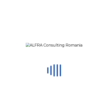
EN
ES
RU
HU
MX
Čeština